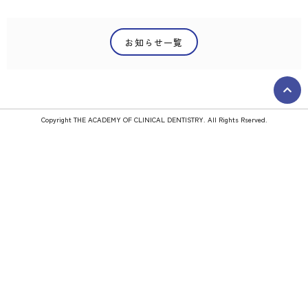
前のお知らせ
次のお知らせ
お知らせ一覧
第43回日本顎咬合学会学術大会・総会「事前参加登録」に関するお知ら
2025年度 支部学術大会開催日程・会場のお知らせ
Copyright THE ACADEMY OF CLINICAL DENTISTRY. All Rights Rserved.