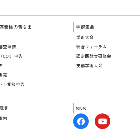
療関係の皆さま
学術集会
学術大会
審査申請
咬合フォーラム
COI）申告
認定医教育研修会
ア
支部学術大会
販売
ント相談申告
続き
SNS
案内