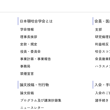
日本顎咬合学会とは
会員・医
学会情報
支部
理事長挨拶
研究倫理
定款・規定
利益相反（
役員・委員会
咬合スコ
事業計画・事業報告
会員徽章
事務局
ハラスメ
禁煙宣言
論文投稿・刊行物
入会・手
論文投稿
入会のご
プログラム及び講演抄録集
諸手続き
ニュースレター