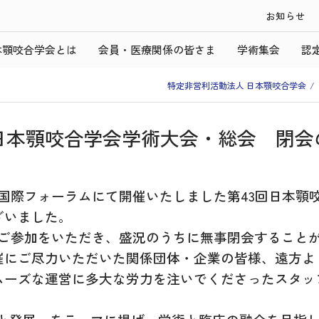
お知らせ
本顎咬合学会とは
会員・医療関係の皆さま
学術集会
認
特定非営利活動法人 日本顎咬合学会
回日本顎咬合学会学術大会・総会 閉会
東京国際フォーラムにて開催いたしました第43回日本
ざいました。
くのご参加をいただき、盛況のうちに無事閉会すること
催にご尽力いただいた関係団体・企業の皆様、遠方よ
ムーズな運営に多大な労力を注いでくださったスタッ