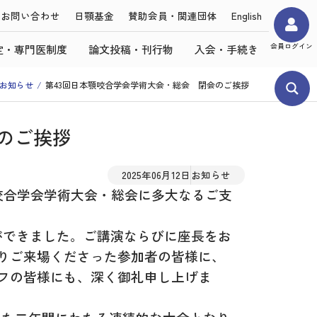
お問い合わせ
日顎基金
賛助会員・関連団体
English
会員ログイン
定・専門医制度
論文投稿・刊行物
入会・手続き
お知らせ
第43回日本顎咬合学会学術大会・総会 閉会のご挨拶
のご挨拶
2025年06月12日
お知らせ
顎咬合学会学術大会・総会に多大なるご支
ができました。ご講演ならびに座長をお
りご来場くださった参加者の皆様に、
フの皆様にも、深く御礼申し上げま